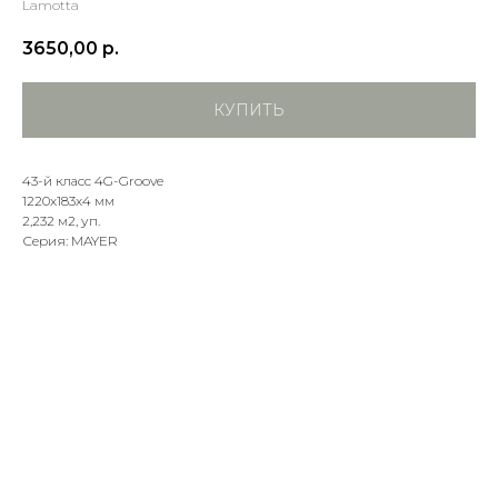
Lamotta
3650,00
р.
КУПИТЬ
43-й класс 4G-Groove
1220х183х4 мм
2,232 м2, уп.
Серия: MAYER