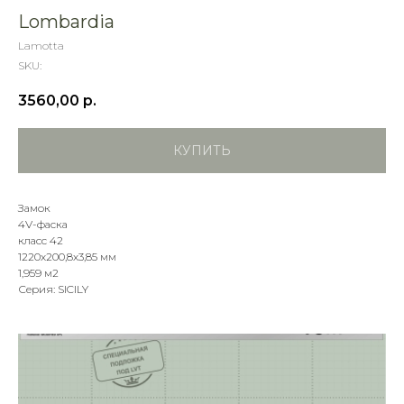
Lombardia
Lamotta
SKU:
3560,00
р.
КУПИТЬ
Замок
4V-фаска
класс 42
1220х200,8х3,85 мм
1,959 м2
Серия: SICILY