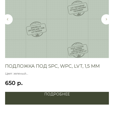
ПОДЛОЖКА ПОД SPC, WPC, LVT, 1,5 ММ
С
Цвет: зеленый
Фор
Единица измерения: м2
650
р.
1
Размеры: 1000 * 500 мм
ПОДРОБНЕЕ