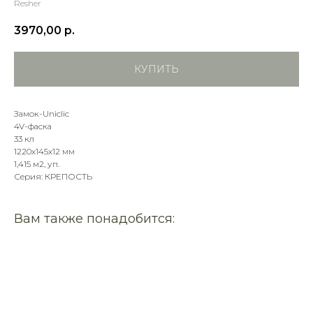
Resher
3970,00
р.
КУПИТЬ
Замок-Uniclic
4V-фаска
33 кл
1220х145х12 мм
1,415 м2, уп.
Серия: КРЕПОСТЬ
Вам также понадобится: