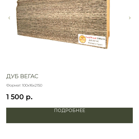
ДУБ ВЕГАС
П
Формат: 100х16х2150
Цве
Ед
1 500
р.
6
Раз
ПОДРОБНЕЕ