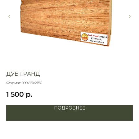
ДУБ ГРАНД
К
Формат: 100х16х2150
Фор
1 500
р.
1
ПОДРОБНЕЕ