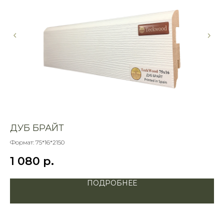
ДУБ БРАЙТ
Д
Формат: 75*16*2150
Фор
1 080
р.
1
ПОДРОБНЕЕ